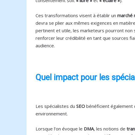
consentement soit
« libre »
et
« éclairé »
).
Ces transformations visent à établir un
marché n
devra se plier aux mêmes exigences en matière 
pertinent et utile, les marketeurs pourront non
renforcer leur crédibilité en tant que sources fi
audience.
Quel impact pour les spécia
Les spécialistes du
SEO
bénéficient également 
environnement.
Lorsque l’on évoque le
DMA
, les notions de
tra