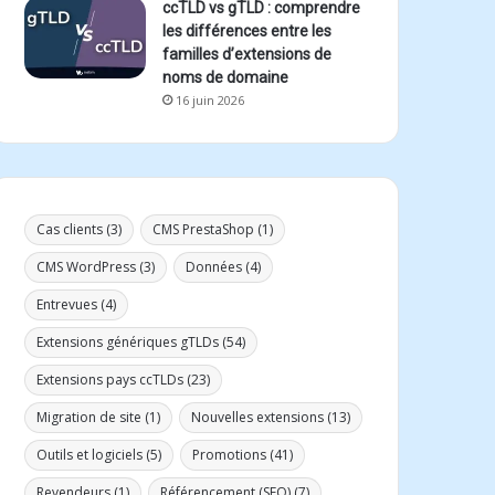
ccTLD vs gTLD : comprendre
les différences entre les
familles d’extensions de
noms de domaine
16 juin 2026
Cas clients
(3)
CMS PrestaShop
(1)
CMS WordPress
(3)
Données
(4)
Entrevues
(4)
Extensions génériques gTLDs
(54)
Extensions pays ccTLDs
(23)
Migration de site
(1)
Nouvelles extensions
(13)
Outils et logiciels
(5)
Promotions
(41)
Revendeurs
(1)
Référencement (SEO)
(7)