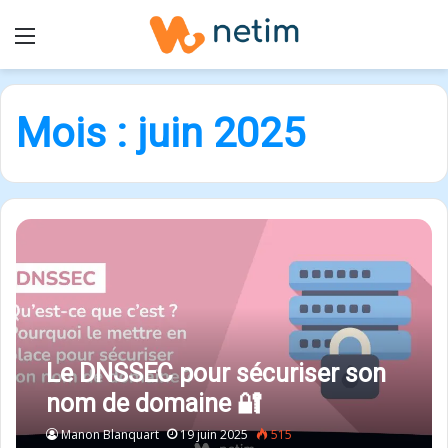
Menu
Mois :
juin 2025
Le DNSSEC pour sécuriser son
nom de domaine 🔐
Manon Blanquart
19 juin 2025
515