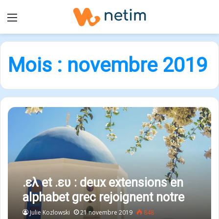
Menu
Mois :
novembre 2019
.ελ et .ευ : deux extensions en
alphabet grec rejoignent notre
catalogue de produits !
Julie Kozlowski
21 novembre 2019
848