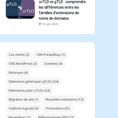
ccTLD vs gTLD : comprendre
les différences entre les
familles d’extensions de
noms de domaine
16 juin 2026
Cas clients
(3)
CMS PrestaShop
(1)
CMS WordPress
(3)
Données
(4)
Entrevues
(4)
Extensions génériques gTLDs
(54)
Extensions pays ccTLDs
(23)
Migration de site
(1)
Nouvelles extensions
(13)
Outils et logiciels
(5)
Promotions
(41)
Revendeurs
(1)
Référencement (SEO)
(7)