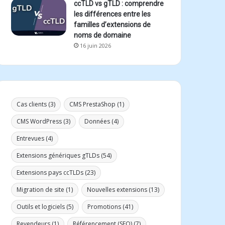
ccTLD vs gTLD : comprendre
les différences entre les
familles d’extensions de
noms de domaine
16 juin 2026
Cas clients
(3)
CMS PrestaShop
(1)
CMS WordPress
(3)
Données
(4)
Entrevues
(4)
Extensions génériques gTLDs
(54)
Extensions pays ccTLDs
(23)
Migration de site
(1)
Nouvelles extensions
(13)
Outils et logiciels
(5)
Promotions
(41)
Revendeurs
(1)
Référencement (SEO)
(7)