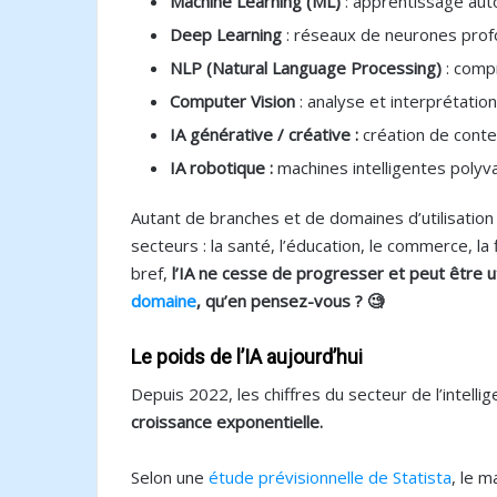
Machine Learning (ML)
: apprentissage aut
Deep Learning
: réseaux de neurones pro
NLP (Natural Language Processing)
: comp
Computer Vision
: analyse et interprétatio
IA générative / créative :
création de conte
IA robotique :
machines intelligentes poly
Autant de branches et de domaines d’utilisatio
secteurs : la santé, l’éducation, le commerce, la
bref,
l’IA ne cesse de progresser et peut être u
domaine
, qu’en pensez-vous ? 🧐
Le poids de l’IA aujourd’hui
Depuis 2022, les chiffres du secteur de l’intelli
croissance exponentielle.
Selon une
étude prévisionnelle de Statista
, le m