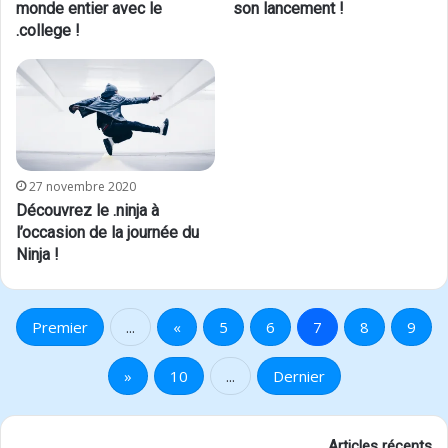
monde entier avec le
son lancement !
.college !
27 novembre 2020
Découvrez le .ninja à
l’occasion de la journée du
Ninja !
Premier
...
«
5
6
7
8
9
»
10
...
Dernier
Articles récents