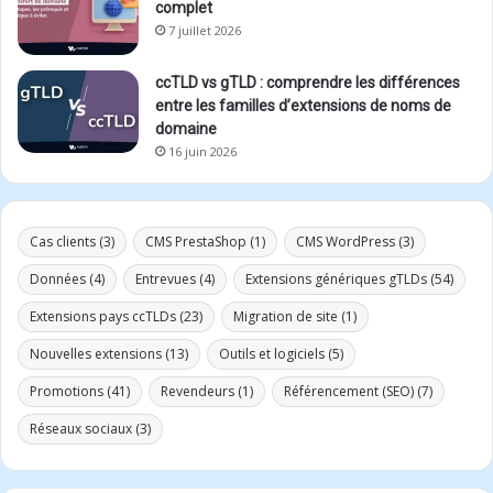
complet
7 juillet 2026
ccTLD vs gTLD : comprendre les différences
entre les familles d’extensions de noms de
domaine
16 juin 2026
Cas clients
(3)
CMS PrestaShop
(1)
CMS WordPress
(3)
Données
(4)
Entrevues
(4)
Extensions génériques gTLDs
(54)
Extensions pays ccTLDs
(23)
Migration de site
(1)
Nouvelles extensions
(13)
Outils et logiciels
(5)
Promotions
(41)
Revendeurs
(1)
Référencement (SEO)
(7)
Réseaux sociaux
(3)