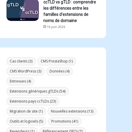
ccTLD vs gTLD : comprendre
les différences entre les
familles d’extensions de
noms de domaine
16 juin 2026
Cas clients
(3)
CMS PrestaShop
(1)
CMS WordPress
(3)
Données
(4)
Entrevues
(4)
Extensions génériques gTLDs
(54)
Extensions pays ccTLDs
(23)
Migration de site
(1)
Nouvelles extensions
(13)
Outils et logiciels
(5)
Promotions
(41)
Revendeurs
(1)
Référencement (SEO)
(7)