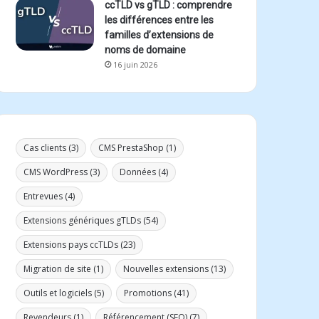
ccTLD vs gTLD : comprendre
les différences entre les
familles d’extensions de
noms de domaine
16 juin 2026
Cas clients
(3)
CMS PrestaShop
(1)
CMS WordPress
(3)
Données
(4)
Entrevues
(4)
Extensions génériques gTLDs
(54)
Extensions pays ccTLDs
(23)
Migration de site
(1)
Nouvelles extensions
(13)
Outils et logiciels
(5)
Promotions
(41)
Revendeurs
(1)
Référencement (SEO)
(7)