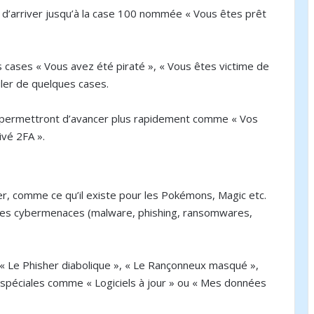
st d’arriver jusqu’à la case 100 nommée « Vous êtes prêt
 cases « Vous avez été piraté », « Vous êtes victime de
uler de quelques cases.
s permettront d’avancer plus rapidement comme « Vos
ivé 2FA ».
onner, comme ce qu’il existe pour les Pokémons, Magic etc.
ipales cybermenaces (malware, phishing, ransomwares,
 Le Phisher diabolique », « Le Rançonneux masqué »,
es spéciales comme « Logiciels à jour » ou « Mes données