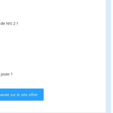
de NIS 2 ?
 jouer ?
de sur le site offiel