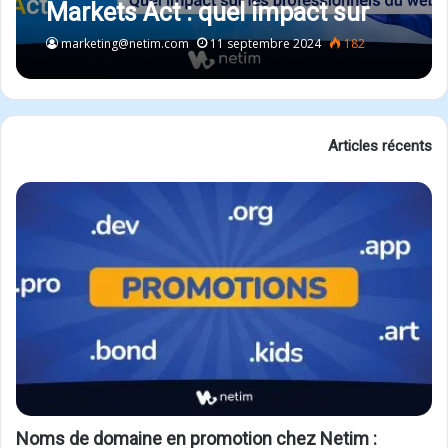
Markets Act : quel impact sur
les professionnels du web ?
marketing@netim.com
11 septembre 2024
182
Articles récents
Noms de domaine en promotion chez Netim :