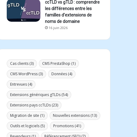
ccTLD vs gTLD : comprendre
les différences entre les
familles d’extensions de
noms de domaine
16 juin 2026
Cas clients
(3)
CMS PrestaShop
(1)
CMS WordPress
(3)
Données
(4)
Entrevues
(4)
Extensions génériques gTLDs
(54)
Extensions pays ccTLDs
(23)
Migration de site
(1)
Nouvelles extensions
(13)
Outils et logiciels
(5)
Promotions
(41)
Revendeurs
(1)
Référencement (SEO)
(7)