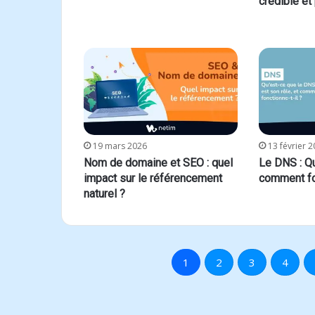
crédible et
19 mars 2026
13 février 
Nom de domaine et SEO : quel
Le DNS : Qu
impact sur le référencement
comment fon
naturel ?
1
2
3
4