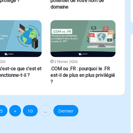
 protégé ?
potentiel de votre nom de
domaine
2026
2 février 2026
’est-ce que c’est et
.COM ou .FR : pourquoi le .FR
ctionne-t-il ?
est-il de plus en plus privilégié
?
5
»
10
...
Dernier